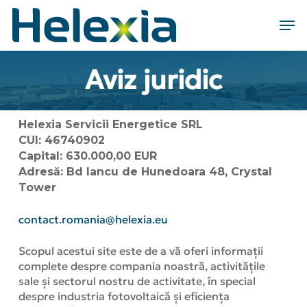
Skip
Men
to
main
Close
content
Menu
Aviz juridic
Helexia Servicii Energetice SRL
CUI: 46740902
Capital: 630.000,00 EUR
Adresă: Bd Iancu de Hunedoara 48, Crystal
Tower
contact.romania@helexia.eu
Scopul acestui site este de a vă oferi informații
complete despre compania noastră, activitățile
sale și sectorul nostru de activitate, în special
despre industria fotovoltaică și eficiența