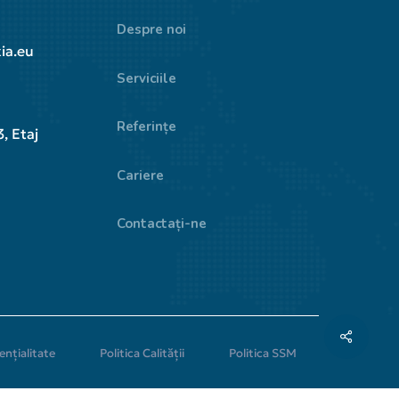
Despre noi
ia.eu
Serviciile
Referințe
, Etaj
Cariere
Contactați-ne
e
n
ț
i
a
l
i
t
a
t
e
P
o
l
i
t
i
c
a
C
a
l
i
t
ă
ț
i
i
P
o
l
i
t
i
c
a
S
S
M