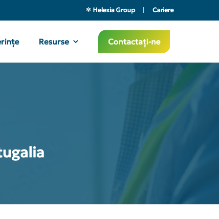
⚛︎ Helexia Group
|
Cariere
rințe
Resurse
Contactați-ne
tugalia