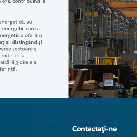
 oră, contribuind la
energetică, au
t energetic care a
nergetic a oferit o
ției, distingând și
verse sectoare și
imite de la
alcării globale a
ferință.
Contactaţi-ne