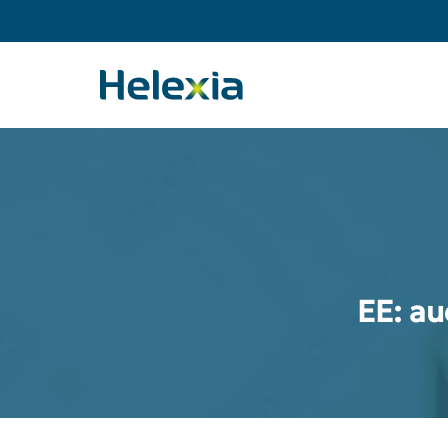
Skip
to
main
content
EE: au