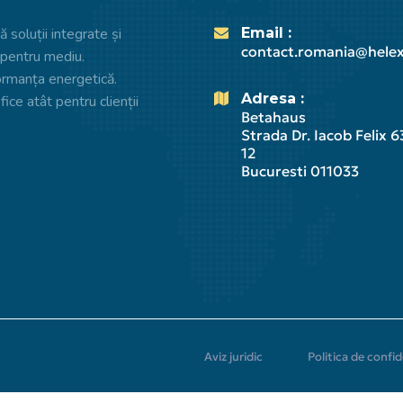
Email :
 soluții integrate și
contact.romania@helex
i pentru mediu.
ormanța energetică.
Adresa :
ice atât pentru clienții
Betahaus
Strada Dr. Iacob Felix 63
12
Bucuresti 011033
A
v
i
z
j
u
r
i
d
i
c
P
o
l
i
t
i
c
a
d
e
c
o
n
f
i
d