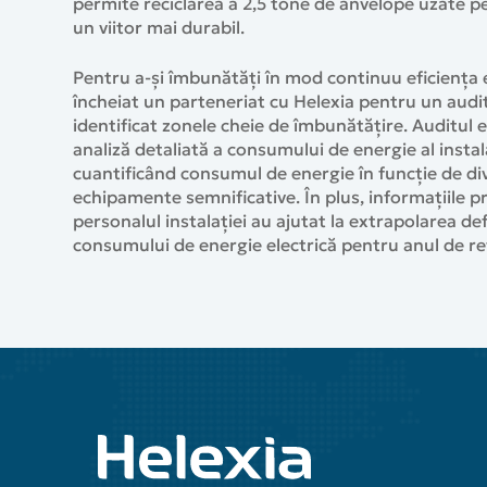
permite reciclarea a 2,5 tone de anvelope uzate pe
un viitor mai durabil.
Pentru a-și îmbunătăți în mod continuu eficiența 
încheiat un parteneriat cu Helexia pentru un audi
identificat zonele cheie de îmbunătățire. Auditul e
analiză detaliată a consumului de energie al instala
cuantificând consumul de energie în funcție de di
echipamente semnificative. În plus, informațiile pr
personalul instalației au ajutat la extrapolarea def
consumului de energie electrică pentru anul de re